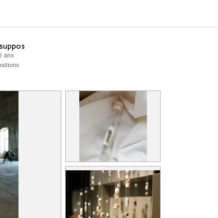
 suppos
 6 ans
ositions