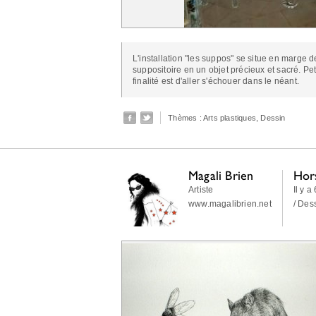
L'installation "les suppos" se situe en marge d
suppositoire en un objet précieux et sacré. Pet
finalité est d'aller s'échouer dans le néant.
Thèmes :
Arts plastiques
,
Dessin
Magali Brien
Hors
Artiste
Il y a
www.magalibrien.net
/ Des