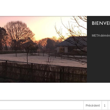
BIENVE
META déména
Précédent
1