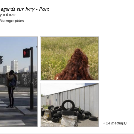
egards sur Ivry - Port
l y a 6 ans
 Photographies
+
14 media(s)