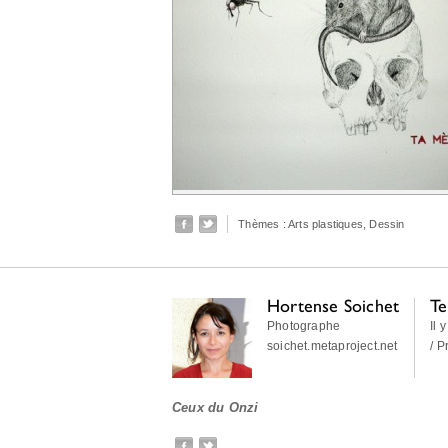
Thèmes :
Arts plastiques
,
Dessin
Hortense Soichet
Te
Photographe
Il 
soichet.metaproject.net
/ P
Ceux du Onzi