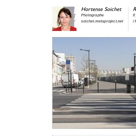
Hortense Soichet
R
Photographe
I
soichet.metaproject.net
/