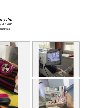
n écho
l y a 6 ans
 Ateliers