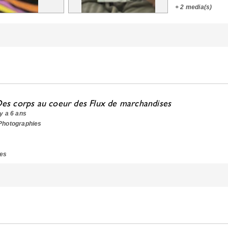
+
2 media(s)
es corps au coeur des Flux de marchandises
l y a 6 ans
 Photographies