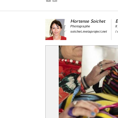
Hortense Soichet
E
Photographe
I
soichet.metaproject.net
/