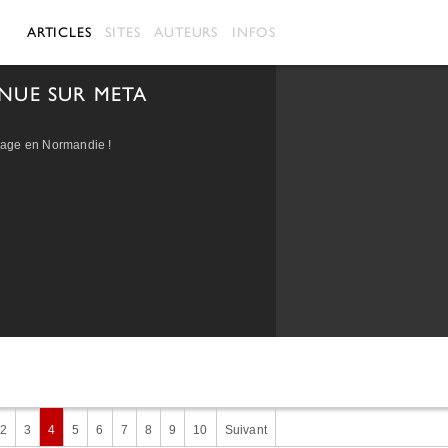
ARTICLES
SITES
AUTEURS
INFOS
NUE SUR META
ge en Normandie !
2
3
4
5
6
7
8
9
10
Suivant