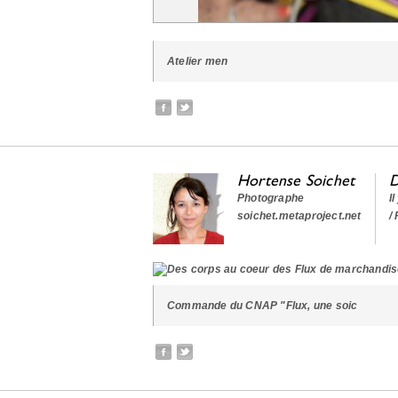
Atelier men
Hortense Soichet
D
Photographe
I
soichet.metaproject.net
/
Commande du CNAP "Flux, une soic