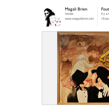
Magali Brien
Fou
Artiste
Il y a
www.magalibrien.net
/ Exp