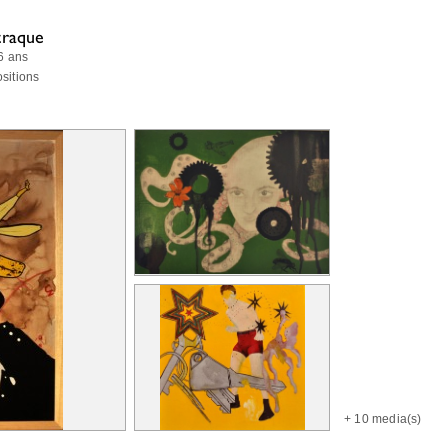
traque
 6 ans
ositions
+
10 media(s)