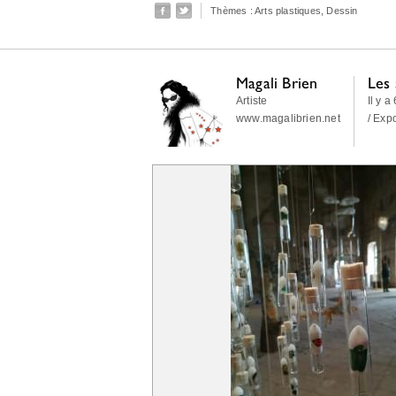
Thèmes :
Arts plastiques
,
Dessin
Magali Brien
Les
Artiste
Il y a
www.magalibrien.net
/ Exp