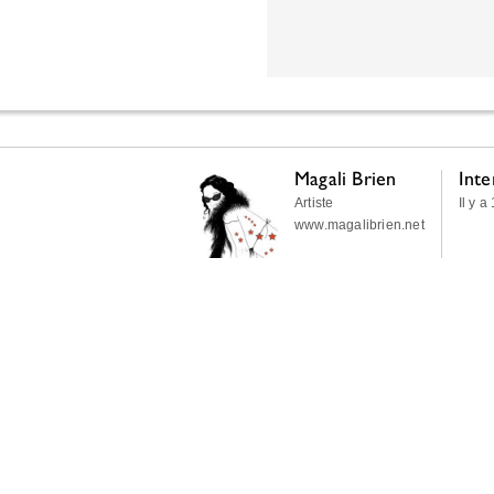
Magali Brien
Inte
Artiste
Il y a
www.magalibrien.net