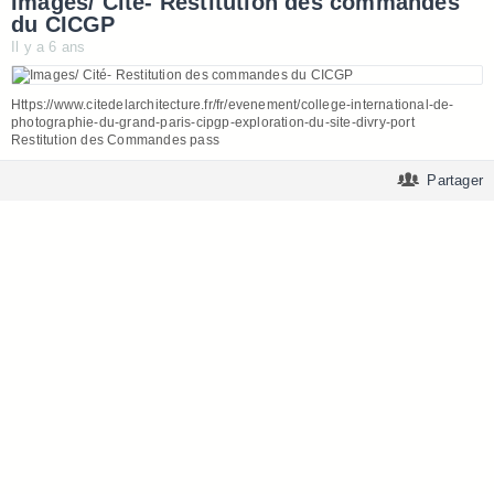
Images/ Cité- Restitution des commandes
du CICGP
Il y a 6 ans
Https://www.citedelarchitecture.fr/fr/evenement/college-international-de-
photographie-du-grand-paris-cipgp-exploration-du-site-divry-port
Restitution des Commandes pass
Partager