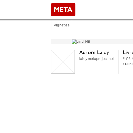
Vignettes
Aurore Laloy
Livr
Il y a
laloy.metaproject.net
/ Publ