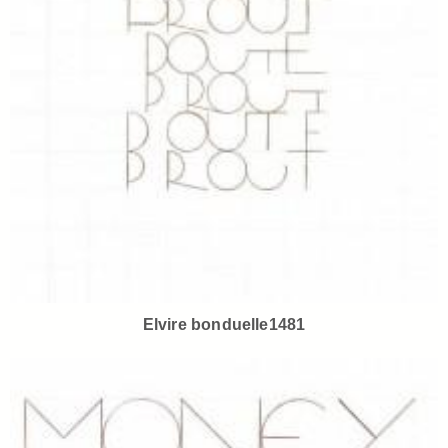
Elvire bonduelle1481