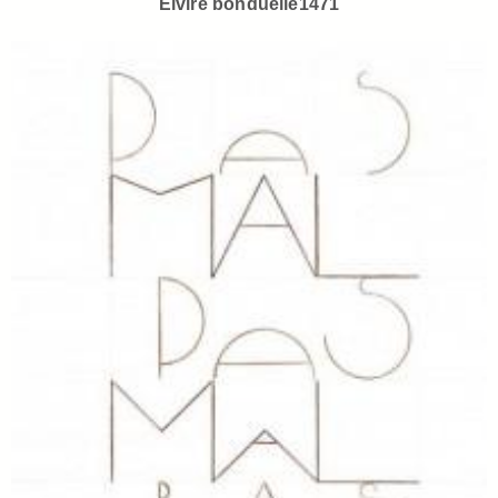
Elvire bonduelle1471