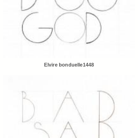
Elvire bonduelle1448