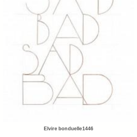
Elvire bonduelle1446