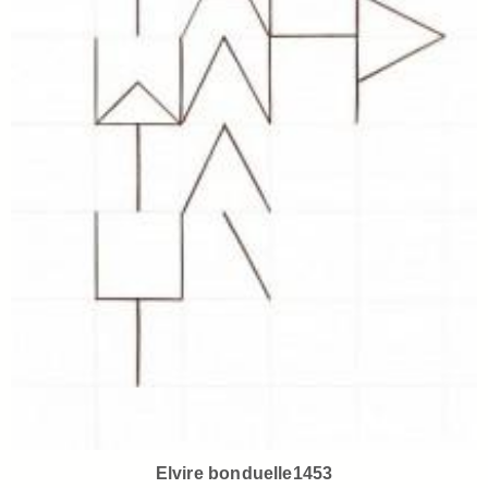
Elvire bonduelle1453