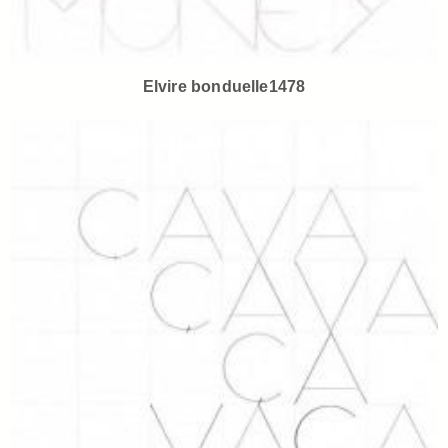
Elvire bonduelle1478