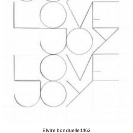
Elvire bonduelle1463